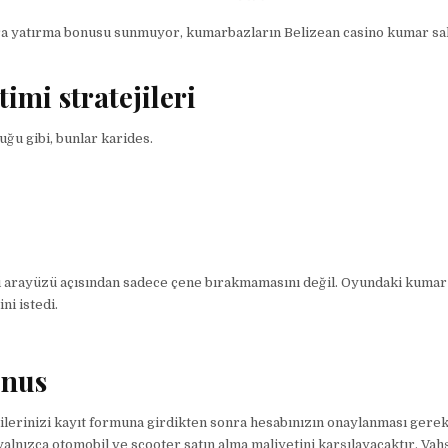
 yatırma bonusu sunmuyor, kumarbazların Belizean casino kumar sahnes
imi stratejileri
ğu gibi, bunlar karides.
nıcı arayüzü açısından sadece çene bırakmamasını değil. Oyundaki kumar
i istedi.
onus
lerinizi kayıt formuna girdikten sonra hesabınızın onaylanması gerekl
 yalnızca otomobil ve scooter satın alma maliyetini karşılayacaktır. Vah